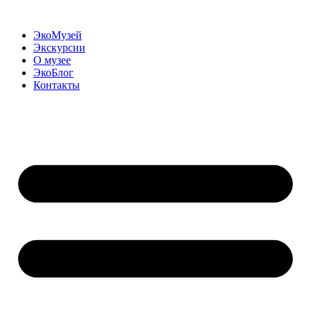
Перейти
к
ЭкоМузей
содержимому
Экскурсии
О музее
ЭкоБлог
Контакты