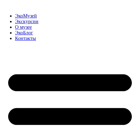
Перейти
к
ЭкоМузей
содержимому
Экскурсии
О музее
ЭкоБлог
Контакты