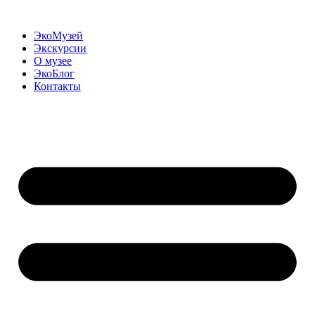
Перейти
к
ЭкоМузей
содержимому
Экскурсии
О музее
ЭкоБлог
Контакты